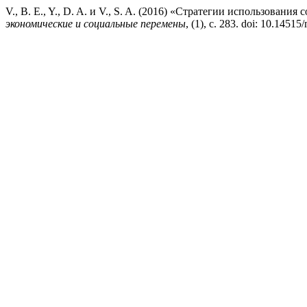
V., B. E., Y., D. A. и V., S. A. (2016) «Стратегии использова
экономические и социальные перемены
, (1), с. 283. doi: 10.14515