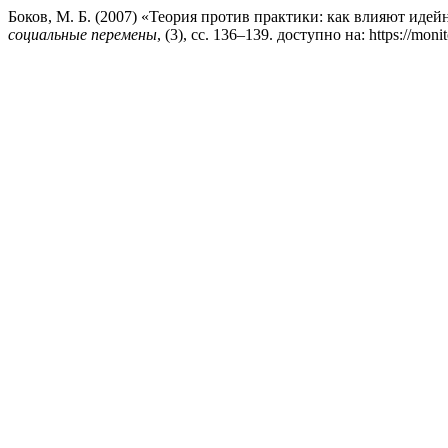
Боков, М. Б. (2007) «Теория против практики: как влияют ид
социальные перемены
, (3), сс. 136–139. доступно на: https://mon