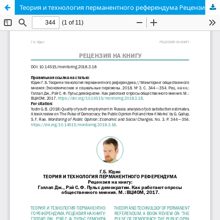
Теория и технология перманентного референдума Рецензия на книгу: Гэллап Дж., Рэй С. Ф. Пульс демократии. Как работают опросы общественного мнения. М. : ВЦИОМ, 2017.