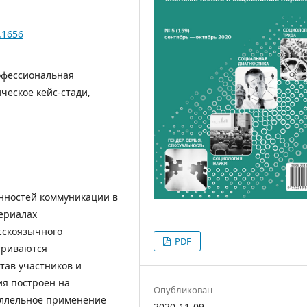
.1656
офессиональная
ческое кейс-стади,
енностей коммуникации в
ериалах
сскоязычного
PDF
триваются
тав участников и
ия построен на
Опубликован
аллельное применение
2020-11-09