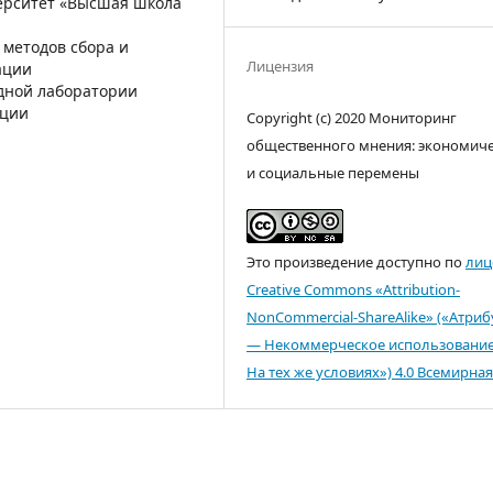
ерситет «Высшая школа
 методов сбора и
Лицензия
ации
дной лаборатории
ации
Copyright (c) 2020 Мониторинг
общественного мнения: экономич
и социальные перемены
Это произведение доступно по
лиц
Creative Commons «Attribution-
NonCommercial-ShareAlike» («Атри
— Некоммерческое использовани
На тех же условиях») 4.0 Всемирная