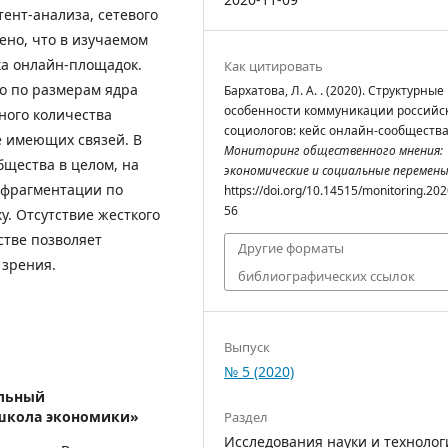
ент-анализа, сетевого
ено, что в изучаемом
а онлайн-площадок.
Как цитировать
о по размерам ядра
Бархатова, Л. А. . (2020). Структурные
особенности коммуникации российс
ного количества
социологов: кейс онлайн-сообщества
е имеющих связей. В
Мониторинг общественного мнения:
бщества в целом, на
экономические и социальные перемен
 фрагментации по
https://doi.org/10.14515/monitoring.202
56
. Отсутствие жесткого
стве позволяет
Другие форматы
 зрения.
библиографических ссылок
Выпуск
№ 5 (2020)
льный
 школа экономики»
Раздел
Исследования науки и технолог