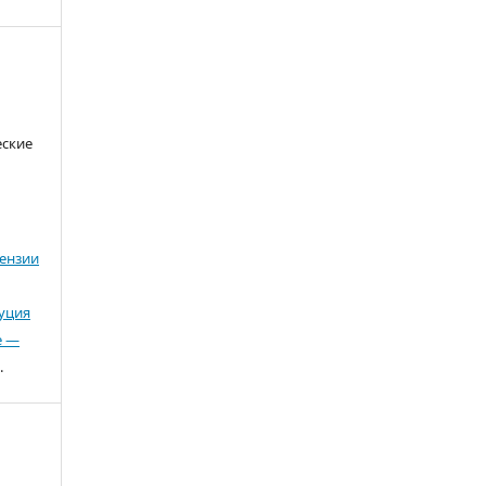
еские
ензии
буция
е —
.