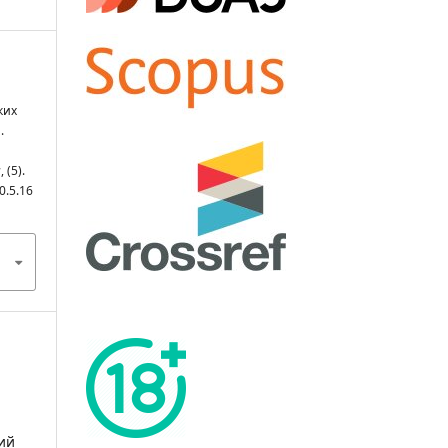
ких
.
ы
, (5).
0.5.16
ий